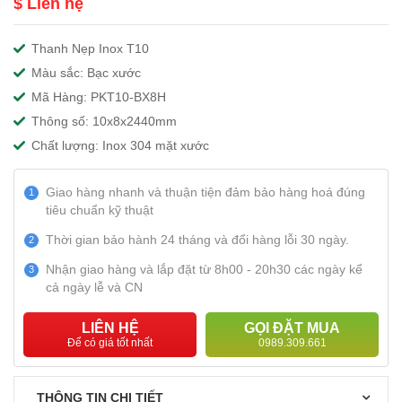
$ Liên hệ
Thanh Nẹp Inox T10
Màu sắc: Bạc xước
Mã Hàng: PKT10-BX8H
Thông số: 10x8x2440mm
Chất lượng: Inox 304 mặt xước
Giao hàng nhanh và thuận tiện đảm bảo hàng hoá đúng
1
tiêu chuẩn kỹ thuật
Thời gian bảo hành 24 tháng và đổi hàng lỗi 30 ngày.
2
Nhận giao hàng và lắp đặt từ 8h00 - 20h30 các ngày kể
3
cả ngày lễ và CN
LIÊN HỆ
GỌI ĐẶT MUA
Để có giá tốt nhất
0989.309.661
THÔNG TIN CHI TIẾT