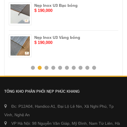
Nẹp Inox U3 Bạc bóng
$ 190,000
Nẹp Inox U3 Vàng bóng
$ 190,000
TỔNG KHO PHÂN PHỐI NẸP PHÚC KHANG
Đc: P12A04, Handico A1, Đại Lộ Lê Nin, Xã Nghi Phú, Tp
Vinh, Nghệ An
VP Hà Nội: 98 Nguyễn Văn Giáp, Mỹ Đình, Nam Từ Liên, Hà