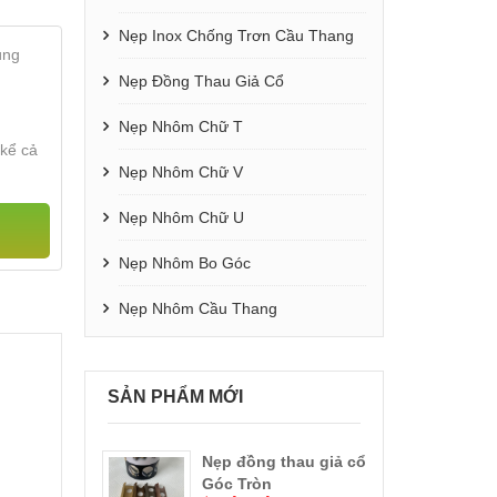
Nẹp Inox Chống Trơn Cầu Thang
úng
Nẹp Đồng Thau Giả Cổ
Nẹp Nhôm Chữ T
 kể cả
Nẹp Nhôm Chữ V
Nẹp Nhôm Chữ U
Nẹp Nhôm Bo Góc
Nẹp Nhôm Cầu Thang
SẢN PHẨM MỚI
x Cầu Thang
Nẹp đồng thau giả cổ
Nẹp
$ Li
óng
Góc Tròn