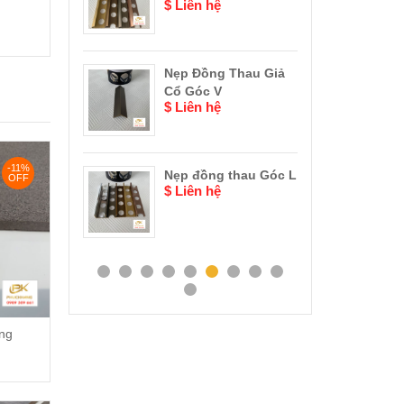
ệ
$ Liên hệ
Nẹp
x Cầu Thang
Nẹp Đồng Thau Giả
$ Li
ước
Cổ Góc V
ệ
$ Liên hệ
Nẹp
-11%
$ Li
x Cầu Thang
Nẹp đồng thau Góc L
OFF
$ Liên hệ
ớc
ệ
ng