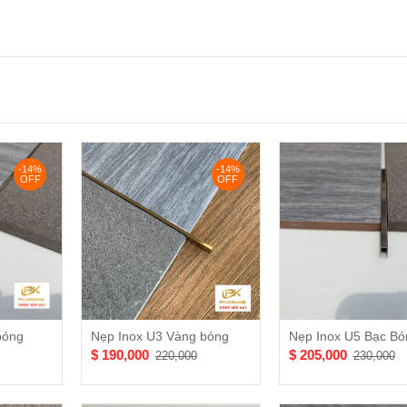
$ Liên hệ
$ Liên h
0 Vàng
Nẹp Inox Góc Tròn
Nẹp Ino
Đen Bóng
Vàng x
$ Liên hệ
$ Liên h
-14%
-14%
0 Bạc
Nẹp Inox Góc Tròn
Nẹp Ino
OFF
OFF
Bạc Bóng
Bạc xư
$ Liên hệ
$ Liên h
bóng
Nẹp Inox U3 Vàng bóng
Nẹp Inox U5 Bạc Bó
$ 190,000
$ 205,000
220,000
230,000