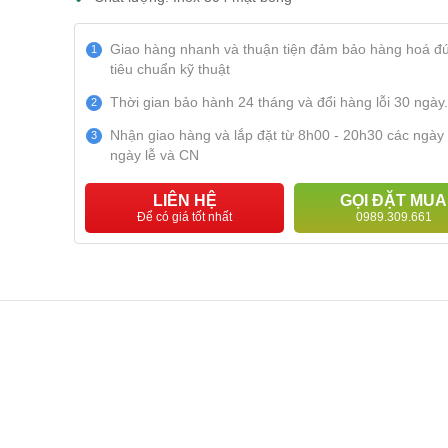
Giao hàng nhanh và thuận tiện đảm bảo hàng hoá đ
1
tiêu chuẩn kỹ thuật
Thời gian bảo hành 24 tháng và đổi hàng lỗi 30 ngày.
2
Nhận giao hàng và lắp đặt từ 8h00 - 20h30 các ngày
3
ngày lễ và CN
LIÊN HỆ
GỌI ĐẶT MUA
Để có giá tốt nhất
0989.309.661
 Bạc
Nẹp Inox Góc Tròn
Nẹp Ino
Hồng Bóng
Vàng b