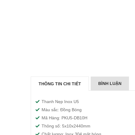
BÌNH LUẬN
THÔNG TIN CHI TIẾT
Thanh Nẹp Inox U5
Màu sắc: Đồng Bóng
Mã Hàng: PKU5-DB10H
ạc
Nẹp Inox U3 Vàng
Nẹ Inox V10
Thông số: 5x10x2440mm
hồng
Xước
Chất lượng: Inox 304 mặt bóng