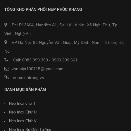
TỔNG KHO PHÂN PHỐI NẸP PHÚC KHANG
Đc: P12A04, Handico A1, Đại Lộ Lê Nin, Xã Nghi Phú, Tp
Vinh, Nghệ An
VP Hà Nội: 98 Nguyễn Văn Giáp, Mỹ Đình, Nam Từ Liên, Hà
Nội
Call: 0983.999.369
-
0989.309.661
vantaipt100715@gmail.com
nepmientrung.vn
DANH MỤC SẢN PHẨM
Nẹp Inox chữ T
Nẹp Inox Chữ U
Nẹp Inox Chữ V
Nẹp Inox Bo Góc Tường