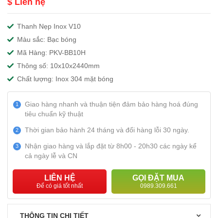
$ Liên hệ
Thanh Nẹp Inox V10
Màu sắc: Bạc bóng
Mã Hàng: PKV-BB10H
Thông số: 10x10x2440mm
Chất lượng: Inox 304 mặt bóng
Giao hàng nhanh và thuận tiện đảm bảo hàng hoá đúng
1
tiêu chuẩn kỹ thuật
Thời gian bảo hành 24 tháng và đổi hàng lỗi 30 ngày.
2
Nhận giao hàng và lắp đặt từ 8h00 - 20h30 các ngày kể
3
cả ngày lễ và CN
LIÊN HỆ
GỌI ĐẶT MUA
Để có giá tốt nhất
0989.309.661
THÔNG TIN CHI TIẾT