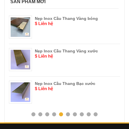
SẢN PHẨM MỚI
 bóng
Nẹp đồng thau giả cổ Góc Tròn
$ Liên hệ
 xước
Nẹp Đồng Thau Giả Cổ Góc V
$ Liên hệ
xước
Nẹp đồng thau Góc L
$ Liên hệ