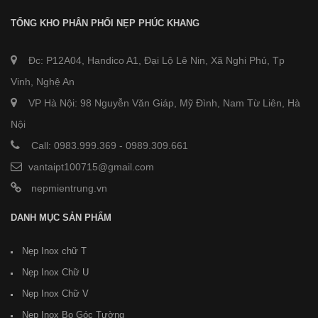
TỔNG KHO PHÂN PHỐI NẸP PHÚC KHANG
Đc: P12A04, Handico A1, Đại Lộ Lê Nin, Xã Nghi Phú, Tp
Vinh, Nghệ An
VP Hà Nội: 98 Nguyễn Văn Giáp, Mỹ Đình, Nam Từ Liên, Hà
Nội
Call: 0983.999.369
-
0989.309.661
vantaipt100715@gmail.com
nepmientrung.vn
DANH MỤC SẢN PHẨM
Nẹp Inox chữ T
Nẹp Inox Chữ U
Nẹp Inox Chữ V
Nẹp Inox Bo Góc Tường