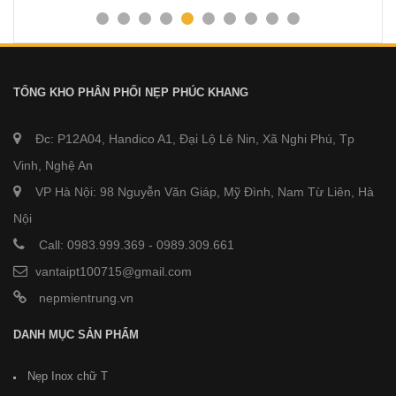
TỔNG KHO PHÂN PHỐI NẸP PHÚC KHANG
Đc: P12A04, Handico A1, Đại Lộ Lê Nin, Xã Nghi Phú, Tp
Vinh, Nghệ An
VP Hà Nội: 98 Nguyễn Văn Giáp, Mỹ Đình, Nam Từ Liên, Hà
Nội
Call: 0983.999.369
-
0989.309.661
vantaipt100715@gmail.com
nepmientrung.vn
DANH MỤC SẢN PHẨM
Nẹp Inox chữ T