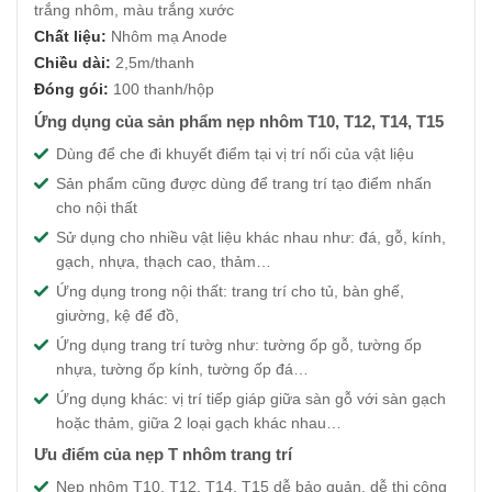
trắng nhôm, màu trắng xước
Chất liệu:
Nhôm mạ Anode
Chiều dài:
2,5m/thanh
Đóng gói:
100 thanh/hộp
Ứng dụng của sản phẩm nẹp nhôm T10, T12, T14, T15
Dùng để che đi khuyết điểm tại vị trí nối của vật liệu
Sản phẩm cũng được dùng để trang trí tạo điểm nhấn
cho nội thất
Sử dụng cho nhiều vật liệu khác nhau như: đá, gỗ, kính,
gạch, nhựa, thạch cao, thảm…
Ứng dụng trong nội thất: trang trí cho tủ, bàn ghế,
giường, kệ để đồ,
Ứng dụng trang trí tườg như: tường ốp gỗ, tường ốp
nhựa, tường ốp kính, tường ốp đá…
Ứng dụng khác: vị trí tiếp giáp giữa sàn gỗ với sàn gạch
hoặc thảm, giữa 2 loại gạch khác nhau…
Ưu điểm của nẹp T nhôm trang trí
Nẹp nhôm T10, T12, T14, T15 dễ bảo quản, dễ thi công