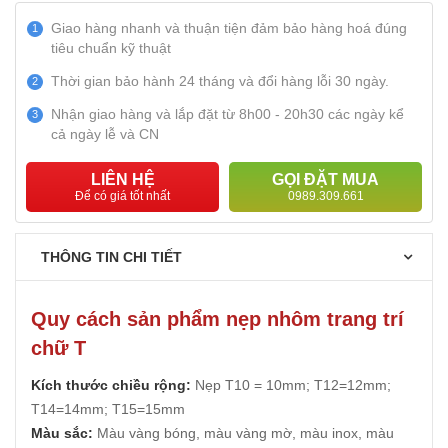
Giao hàng nhanh và thuận tiện đảm bảo hàng hoá đúng
1
tiêu chuẩn kỹ thuật
Thời gian bảo hành 24 tháng và đổi hàng lỗi 30 ngày.
2
Nhận giao hàng và lắp đặt từ 8h00 - 20h30 các ngày kể
3
cả ngày lễ và CN
LIÊN HỆ
GỌI ĐẶT MUA
Để có giá tốt nhất
0989.309.661
THÔNG TIN CHI TIẾT
Quy cách sản phẩm nẹp nhôm trang trí
chữ T
Kích thước chiều rộng:
Nẹp T10 = 10mm; T12=12mm;
T14=14mm; T15=15mm
Màu sắc:
Màu vàng bóng, màu vàng mờ, màu inox, màu